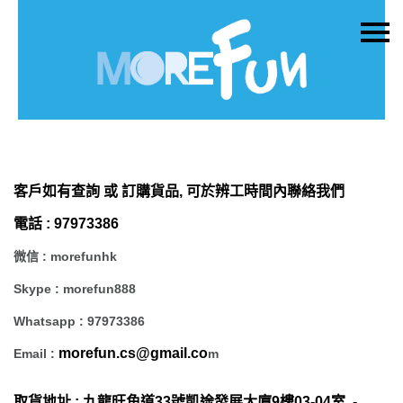
主頁
關於我們
特價貨品
貨品分類
客戶如有查詢 或 訂購貨品, 可於辨工時間內聯絡我們
商店資訊
電話 : 97973386
購物車
微信 : morefunhk
用戶
Skype : morefun888
聯絡我們
Whatsapp : 97973386
貨幣
morefun.cs@gmail.co
Email :
m
語言
取貨地址 : 九龍旺角道33號凱途發展大廈9樓03-04室 -