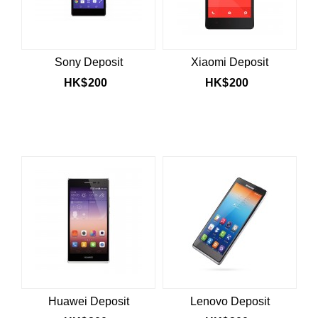
Sony Deposit
Xiaomi Deposit
HK$
200
HK$
200
Huawei Deposit
Lenovo Deposit