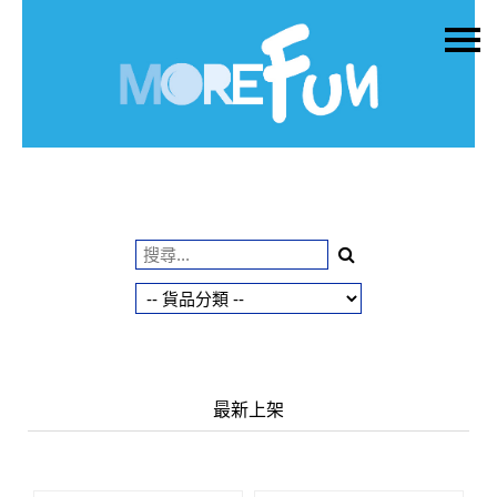
主頁
關於我們
特價貨品
貨品分類
商店資訊
購物車
用戶
聯絡我們
最新上架
貨幣
語言